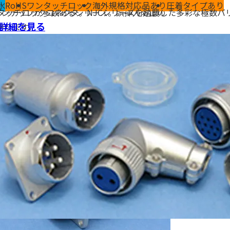
水
タイプあり
RoHS
ワンタッチロック
海外規格対応品あり
圧着タイプあり
なラインナップが多数あるシリーズ。誤挿入防止の
タッチロックコネクタ。​NJCシリーズを踏襲した多彩な極数バ
詳細を見る
誇ります。