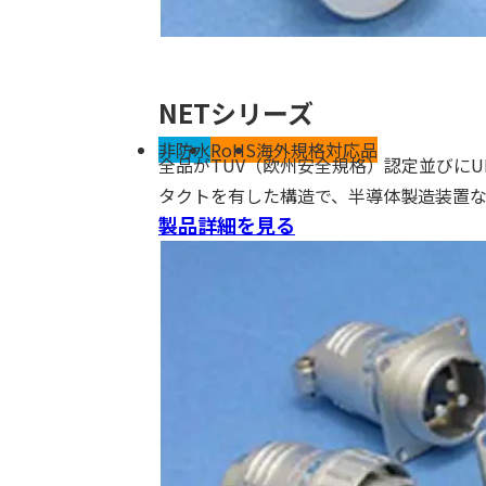
NETシリーズ
非防水
RoHS
海外規格対応品
全品が​TUV（欧州安全規格）認定並びに
タクトを有した構造で、半導体製造装置
製品詳細を見る