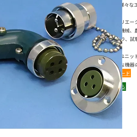
防爆コネクタなど、様々な
開しております。
七星オリジナルのバリエー
置、建設機械、工作機械、
FA機器、通信インフラ、
活躍しております。
コネクタがもたらすユニッ
の安全性向上が様々な機器
技術資料をダウンロード
お問い合わせはこちら