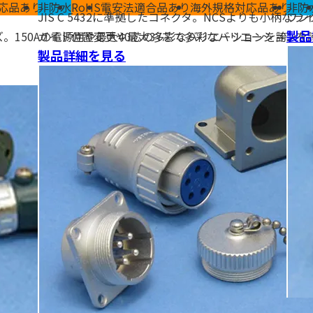
応品あり
非防水
RoHS
電安法適合品あり
海外規格対応品あり
非防
圧着
JIS C 5432に準拠したコネクタ。NCSよりも小柄
ワン
製品
ズ。150Aの電源用や最大40芯の多彩なバリエーションを誇
ガイド位置変更や最大37芯で多彩なバリエーションを
製品詳細を見る