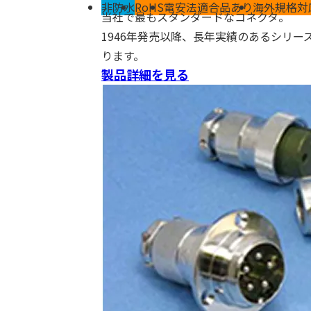
非防水
RoHS
電安法適合品あり
海外規格対
当社で最もスタンダードなコネクタ。
1946年発売以降、長年実績のあるシリー
ります。
製品詳細を見る