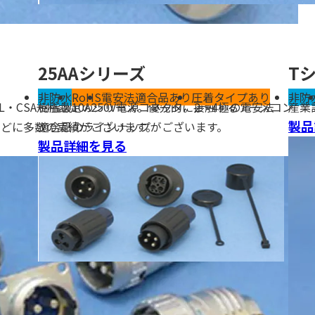
25AAシリーズ
T
非防水
RoHS
電安法適合品あり
圧着タイプあり
非防
UL・CSA規格認定のシリーズ。優先的に接触するアースコン
樹脂製10A250V電源コネクタ​。2～4極の電安法
産業
製品
などに多数の実績がございます。
適合品のラインナップがございます。
製品詳細を見る