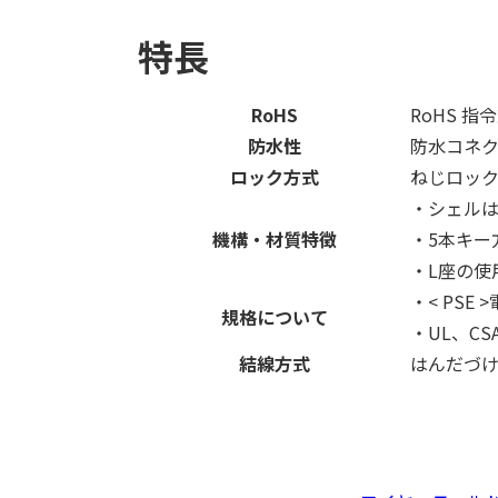
特長
RoHS
RoHS 指
防水性
防水コネクタ
ロック方式
ねじロッ
・シェル
機構・材質特徴
・5本キー
・L座の使
・< PSE
規格について
・UL、CSA
結線方式
はんだづ