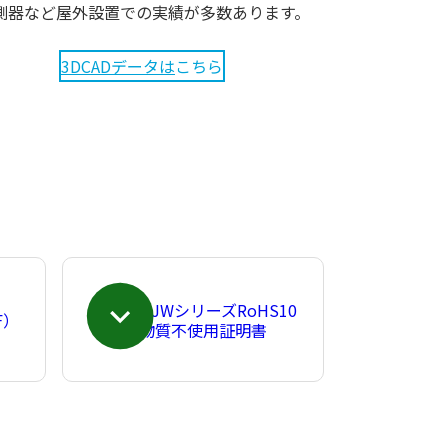
測器など屋外設置での実績が多数あります。
3DCADデータは
こちら
NJWシリーズRoHS10
F）
物質不使用証明書