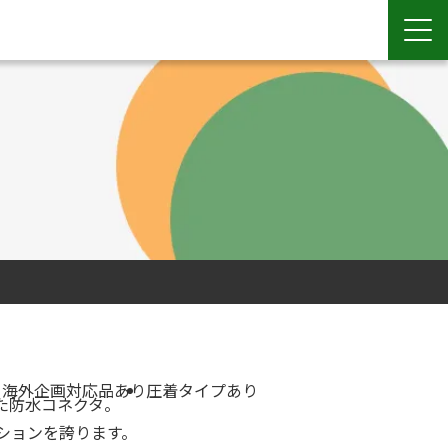
り
海外企画対応品あり
圧着タイプあり
した防水コネクタ。
ーションを誇ります。