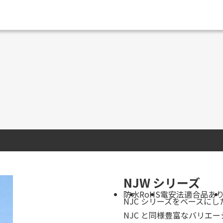
NJW シリーズ
防水
RoHS
電安法適合品あ
NJC シリーズをベースに
NJC と同様豊富なバリエ