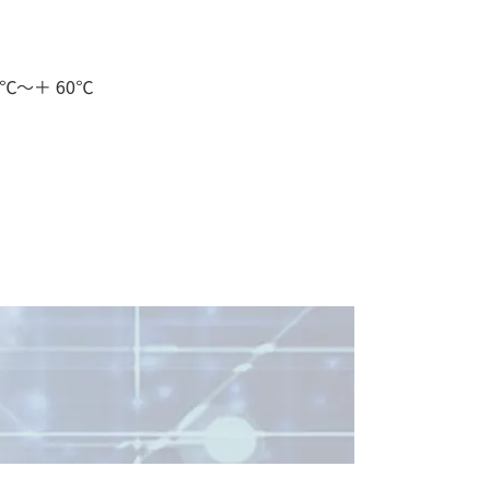
5℃～＋ 60℃