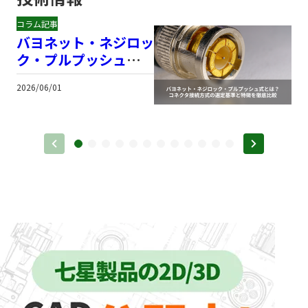
コラム記事
バヨネット・ネジロッ
ク・プルプッシュ式と
は？コネクタ接続方式
2026/06/01
2
の選定基準と特徴を徹
底比較