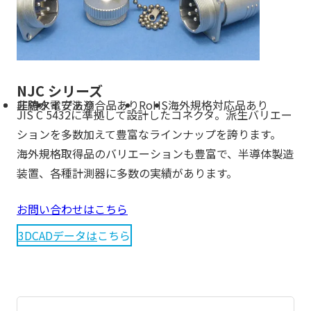
NJC シリーズ
非防水
圧縮タイプあり
電安法適合品あり
RoHS
海外規格対応品あり
JIS C 5432に準拠して設計したコネクタ。派生バリエー
ションを多数加えて豊富なラインナップを誇ります。
海外規格取得品のバリエーションも豊富で、半導体製造
装置、各種計測器に多数の実績があります。
お問い合わせはこちら
3DCADデータは
こちら