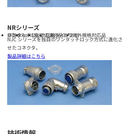
NRシリーズ
非防水
ワンタッチロック
RoHS
電安法適合品あり
圧着タイプあり
海外規格対応品
NJC シリーズを独自のワンタッチロック方式に進化さ
せたコネクタ。
製品詳細はこちら
技術情報