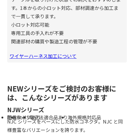
す。1本からの小ロット対応、部材調達から加工ま
で一貫して承ります。
小ロット対応可能
専用工具の手入れが不要
関連部材の購買や製造工程の管理が不要
ワイヤーハーネス加工について
NEWシリーズをご検討のお客様に
は、こんなシリーズがあります
NJWシリーズ
防水
圧着タイプあり
RoHS
電安法適合品あり
海外規格対応品
NJC シリーズをベースにした防水コネクタ。NJC と同
様豊富なバリエーションを誇ります。