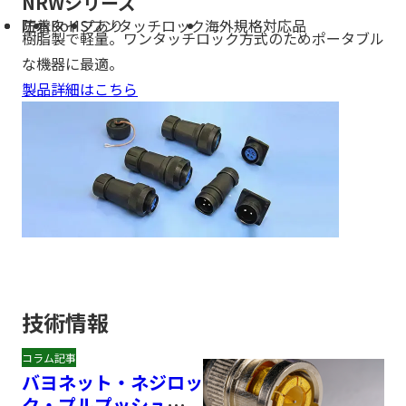
NRWシリーズ
防水
圧着タイプあり
RoHS
ワンタッチロック
海外規格対応品
樹脂製で軽量。ワンタッチロック方式のためポータブル
な機器に最適。
製品詳細はこちら
技術情報
コラム記事
バヨネット・ネジロッ
ク・プルプッシュ式と