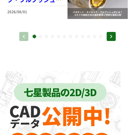
は？コネクタ接続方式
2026/06/01
2
の選定基準と特徴を徹
底比較