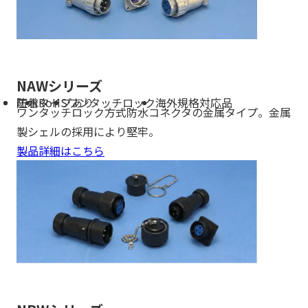
NAWシリーズ
防水
圧着タイプあり
RoHS
ワンタッチロック
海外規格対応品
ワンタッチロック方式防水コネクタの金属タイプ。金属
製シェルの採用により堅牢。
製品詳細はこちら