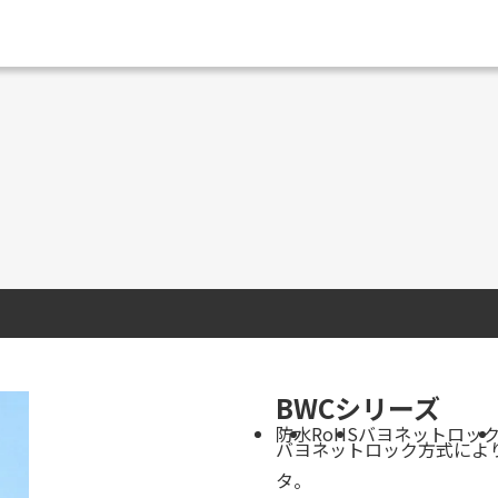
BWCシリーズ
防水
RoHS
バヨネットロッ
バヨネットロック方式によ
タ。