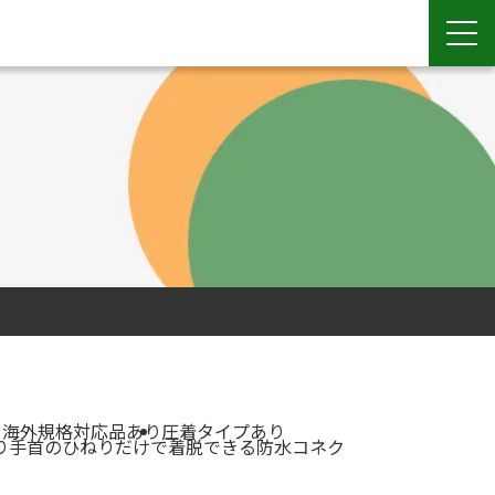
ク
海外規格対応品あり
圧着タイプあり
り手首のひねりだけで着脱できる防水コネク