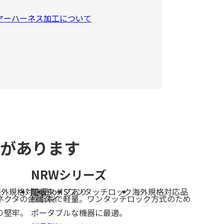
ヤーハーネス加工について
ズがあります
NRWシリーズ
海外規格対応品
防水
圧着タイプあり
RoHS
ワンタッチロック
海外規格対応品
ネクタの金属タイ
樹脂製で軽量。ワンタッチロック方式のため
り堅牢。
ポータブルな機器に最適。