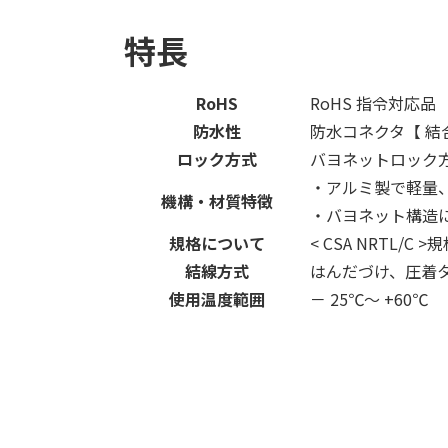
特長
RoHS
RoHS 指令対応品
防水性
防水コネクタ【 結合時
ロック方式
バヨネットロック
・アルミ製で軽量
機構・材質特徴
・バヨネット構造
規格について
< CSA NRTL/C >
結線方式
はんだづけ、圧着
使用温度範囲
－ 25℃～ +60℃