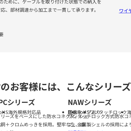
のために、ケーブルを取り付けた状態での納入を
対応、部材調達から加工まで一貫して承ります。
ワイ
要
討のお客様には、こんなシリー
PCシリーズ
NAWシリーズ
oHS
海外規格対応品
防水
圧着タイプあり
RoHS
ワンタッチロック
シリーズをベースにした防水コネクタ。シェ
ワンタッチロック方式防水コ
。
黄銅＋クロムめっきを採用。堅牢な上、塩
プ。金属製シェルの採用によ