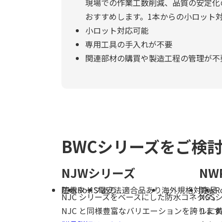
現場での作業工数削減、品質の安定化
おすすめします。1本からの小ロット
小ロット対応可能
専用工具の手入れが不要
関連部材の購買や製造工程の管理が不
BWCシリーズをご検
NJWシリーズ
NW
防水
圧着タイプあり
RoHS
電安法適合品あり
海外規格対応品
防水
R
NJC シリーズをベースにした防水コネクタ。
NCS
NJC と同様豊富なバリエーションを誇ります
ルに