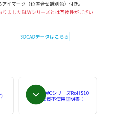
るアイマーク（位置合せ識別色）付き。
おりましたBLWシリーズとは互換性がござい
3DCADデータは
こちら
BWCシリーズRoHS10
F）
物質不使用証明書：