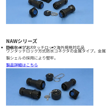
NAWシリーズ
防水
圧着タイプあり
RoHS
ワンタッチロック
海外規格対応品
ワンタッチロック方式防水コネクタの金属タイプ。金属
製シェルの採用により堅牢。
製品詳細はこちら