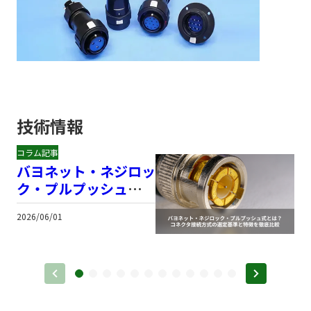
技術情報
コラム記事
バヨネット・ネジロッ
ク・プルプッシュ式と
は？コネクタ接続方式
2026/06/01
2
の選定基準と特徴を徹
底比較