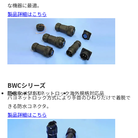
な機器に最適。
製品詳細はこちら
BWCシリーズ
防水
圧着タイプあり
RoHS
バヨネットロック
海外規格対応品
バヨネットロック方式により手首のひねりだけで着脱で
きる防水コネクタ。
製品詳細はこちら