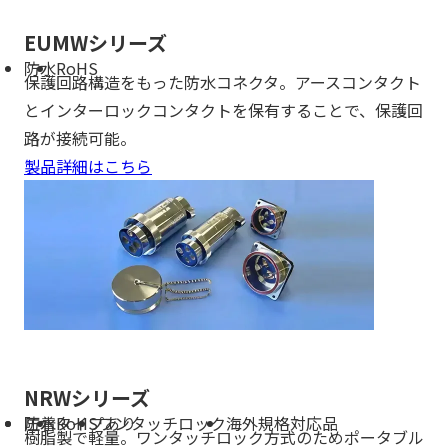
EUMWシリーズ
防水
RoHS
保護回路構造をもった防水コネクタ。アースコンタクト
とインターロックコンタクトを保有することで、保護回
路が接続可能。
製品詳細はこちら
NRWシリーズ
防水
圧着タイプあり
RoHS
ワンタッチロック
海外規格対応品
樹脂製で軽量。ワンタッチロック方式のためポータブル