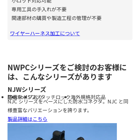
小ロット対応可能
専用工具の手入れが不要
関連部材の購買や製造工程の管理が不要
ワイヤーハーネス加工について
NWPCシリーズをご検討のお客様に
は、こんなシリーズがあります
NJWシリーズ
防水
圧着タイプあり
RoHS
ワンタッチロック
海外規格対応品
NJC シリーズをベースにした防水コネクタ。NJC と同
様豊富なバリエーションを誇ります。
製品詳細はこちら