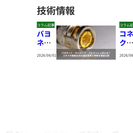
技術情報
コラム記事
コラム
バヨ
コ
ネッ
ク
ト・
の
2026/06/01
2026/06
ネジ
メ
ロッ
キ
ク・
定
プル
イ
プッ
｜
シュ
金
式と
銀
は？
ス
コネ
の