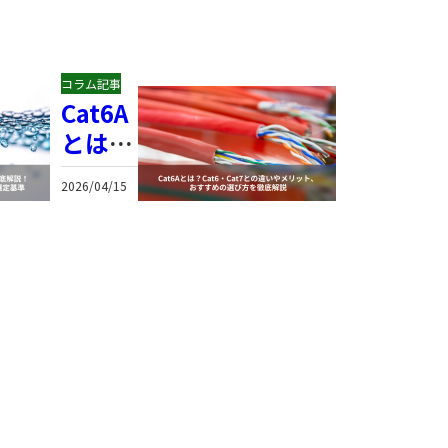
コラム記事
コラム記事
Cat6A
Cat5e（
とは？
テゴリー
Cat6・
5e）と
2026/04/15
2026/04/15
Cat7と
は？通信
の違い
速度や
やメ
Cat6との
リッ
違い、産
ト、お
業用途で
すすめ
の選び方
の選び
を解説
方を徹
底解説