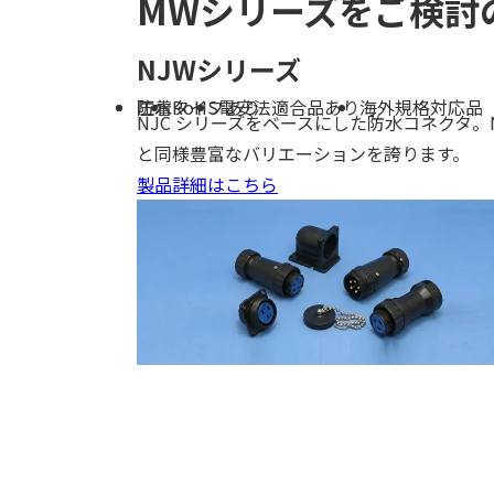
MWシリーズをご検討
NJWシリーズ
防水
圧着タイプあり
RoHS
電安法適合品あり
海外規格対応品
NJC シリーズをベースにした防水コネクタ。N
と同様豊富なバリエーションを誇ります。
製品詳細はこちら