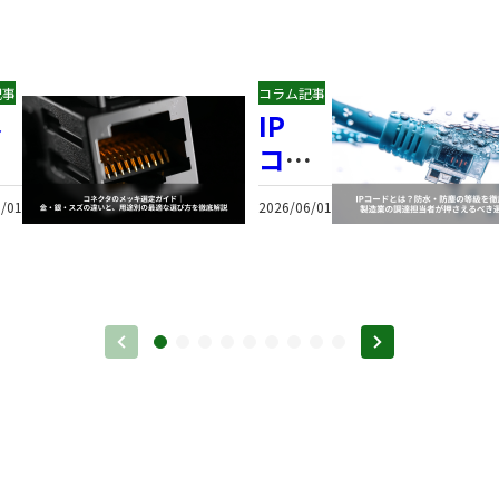
記事
コラム記事
ネ
IP
タ
コー
ドと
/01
2026/06/01
ッ
は？
選
防
ガ
水・
ド
防塵
の等
・
級を
・
徹底
ズ
解
違
説！