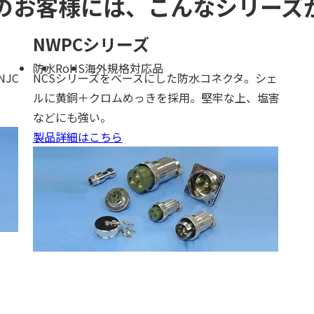
のお客様には、こんなシリーズ
NWPCシリーズ
防水
RoHS
海外規格対応品
JC
NCSシリーズをベースにした防水コネクタ。シェ
ルに黄銅＋クロムめっきを採用。堅牢な上、塩害
などにも強い。
製品詳細はこちら