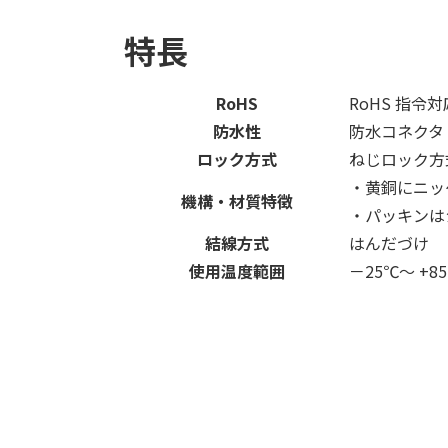
特長
RoHS
RoHS 指令
防水性
防水コネクタ【
ロック方式
ねじロック方
・黄銅にニッ
機構・材質特徴
・パッキンは
結線方式
はんだづけ
使用温度範囲
－25℃～ +8