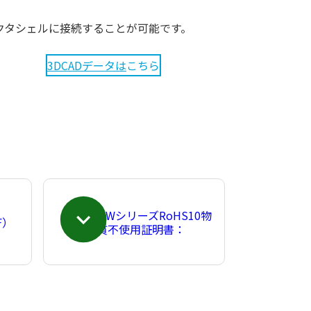
クタシェルに接続することが可能です。
3DCADデータは
こちら
MWシリーズRoHS10物
F）
質不使用証明書：