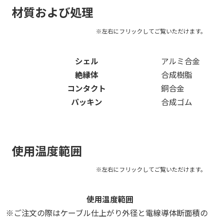
材質および処理
シェル
アルミ合金
絶縁体
合成樹脂
コンタクト
銅合金
パッキン
合成ゴム
使用温度範囲
使用温度範囲
-2
※ご注文の際はケーブル仕上がり外径と電線導体断面積の