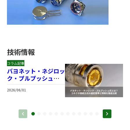
技術情報
コラム記事
バヨネット・ネジロッ
ク・プルプッシュ式と
は？コネクタ接続方式
2026/06/01
2
の選定基準と特徴を徹
底比較