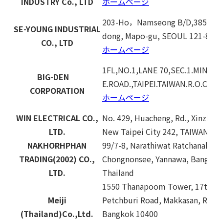
INDUSTRY Co., LTD
ホームページ
203-Ho，Namseong B/D,385-15
SE-YOUNG INDUSTRIAL
dong, Mapo-gu, SEOUL 121-83
CO., LTD
ホームページ
1FL,NO.1,LANE 70,SEC.1.MIN 
BIG-DEN
E.ROAD.,TAIPEI.TAIWAN.R.O.C
CORPORATION
ホームページ
WIN ELECTRICAL CO.,
No. 429, Huacheng, Rd., Xinzhua
LTD.
New Taipei City 242, TAIWAN
NAKHORHPHAN
99/7-8, Narathiwat Ratchanakha
TRADING(2002) CO.,
Chongnonsee, Yannawa, Bangko
LTD.
Thailand
1550 Thanapoom Tower, 17th F
Meiji
Petchburi Road, Makkasan, Rat
(Thailand)Co.,Ltd.
Bangkok 10400