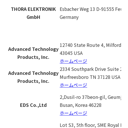
THORA ELEKTRONIK
Esbacher Weg 13 D-91555 Feuc
GmbH
Germany
12740 State Route 4, Milford-Ce
Advanced Technology
43045 USA
Products, Inc.
ホームページ
2334 Southpark Drive Suite 2
Advanced Technology
Murfreesboro TN 37128 USA
Products, Inc.
ホームページ
2,Dusil-ro 37beon-gil, Geumjeo
EDS Co.,Ltd
Busan, Korea 46228
ホームページ
Lot S3, 5th floor, SME Royal Bui