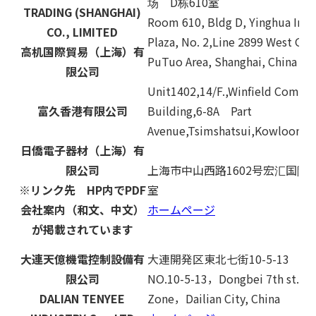
场 D栋610室
TRADING (SHANGHAI)
Room 610, Bldg D, Yinghua Inte
CO., LIMITED
Plaza, No. 2,Line 2899 West Gu
高机国際貿易（上海）有
PuTuo Area, Shanghai, China 20
限公司
Unit1402,14/F.,Winfield Comme
富久香港有限公司
Building,6-8A Part
Avenue,Tsimshatsui,Kowloon,H
日僑電子器材（上海）有
限公司
上海市中山西路1602号宏汇国际广
※リンク先 HP内でPDF
室
会社案内（和文、中文）
ホームページ
が掲載されています
大連天億機電控制設備有
大連開発区東北七街10-5-13
限公司
NO.10-5-13，Dongbei 7th st.，
DALIAN TENYEE
Zone，Dailian City, China