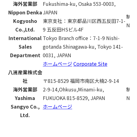
海外営業部
Fukushima-ku, Osaka 553-0003,
Nippon Denka
JAPAN
制限
Kogyosho
東京支社：東京都品川区西五反田7-1-
No r
Co.,Ltd.
9 五反田HSビル4F
International
Tokyo Branch office：7-1-9 Nishi-
Sales
gotanda Shinagawa-ku, Tokyo 141-
Department
0031, JAPAN
ホームページ
Corporate Site
八洲産業株式会
社
〒815-8529 福岡市南区大楠2-9-14
海外営業部
2-9-14,Ohkusu,Minami-ku,
制限
Yashima
FUKUOKA 815-8529, JAPAN
No r
Sangyo Co.,
ホームページ
Ltd.