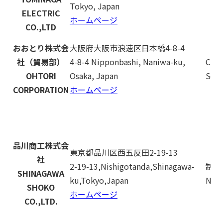
Tokyo, Japan
ELECTRIC
ホームページ
CO.,LTD
おおとり株式会
大阪府大阪市浪速区日本橋4-8-4
社（貿易部）
4-8-4 Nipponbashi, Naniwa-ku,
Chin
OHTORI
Osaka, Japan
Sout
CORPORATION
ホームページ
品川商工株式会
東京都品川区西五反田2-19-13
社
2-19-13,Nishigotanda,Shinagawa-
制限
SHINAGAWA
ku,Tokyo,Japan
No r
SHOKO
ホームページ
CO.,LTD.