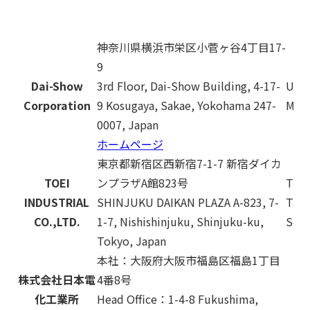
神奈川県横浜市栄区小菅ヶ谷4丁目17-
9
Dai-Show
3rd Floor, Dai-Show Building, 4-17-
USA,
Corporation
9 Kosugaya, Sakae, Yokohama 247-
Midd
0007, Japan
ホームページ
東京都新宿区西新宿7-1-7 新宿ダイカ
TOEI
ンプラザA館823号
Thai
INDUSTRIAL
SHINJUKU DAIKAN PLAZA A-823, 7-
Tai
CO.,LTD.
1-7, Nishishinjuku, Shinjuku-ku,
Sout
Tokyo, Japan
本社：大阪府大阪市福島区福島1丁目
株式会社日本電
4番8号
化工業所
Head Office：1-4-8 Fukushima,