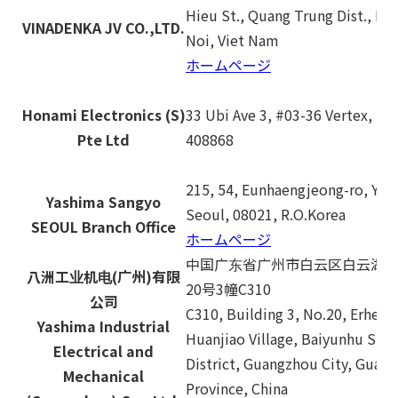
Hieu St., Quang Trung Dist., Ha
VINADENKA JV CO.,LTD.
Noi, Viet Nam
ホームページ
Honami Electronics (S)
33 Ubi Ave 3, #03-36 Vertex, Si
Pte Ltd
408868
215, 54, Eunhaengjeong-ro, Yan
Yashima Sangyo
Seoul, 08021, R.O.Korea
SEOUL Branch Office
ホームページ
中国广东省广州市白云区白云湖
八洲工业机电(广州)有限
20号3幢C310
公司
C310, Building 3, No.20, Erheng
Yashima Industrial
Huanjiao Village, Baiyunhu Stre
Electrical and
District, Guangzhou City, Guan
Mechanical
Province, China