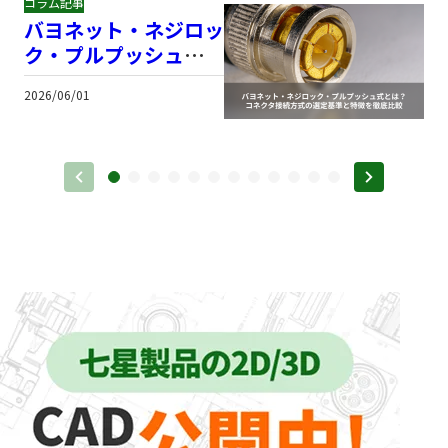
コラム記事
バヨネット・ネジロッ
ク・プルプッシュ式と
は？コネクタ接続方式
2026/06/01
2
の選定基準と特徴を徹
底比較