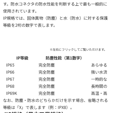
す。防水コネクタの防水性能を判断する上で最も一般的に
使用されています。
IP規格では、固体異物（防塵）と水（防水）に対する保護
等級を2桁の数字で表します。
IP等級
防塵性能（第1数字）
IP65
完全防塵
あらゆる方
IP66
完全防塵
強い水流に
IP67
完全防塵
一時的な水
IP68
完全防塵
長時間の水
IP69K
完全防塵
高温・高圧
なお、防塵・防水のどちらかだけを示す場合、省略される
等級は「X」で表します（例：IPX8）。