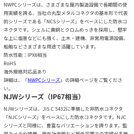
NWPCシリーズは、さまざまな屋内製造設備で長期間の使
用実績を誇る、当社の丸型メタルコネクタの基本形で代表
的シリーズである「NCSシリーズ」をベースにした防水コ
ネクタです。シェルに黄銅とクロムめっきを採用し、堅牢
な上に塩害などにも強く、土木・建機、非常用電源設備、
船舶などさまざまな用途で活躍しています。
防水性能：IPX6相当
RoHS
海外規格対応品あり
詳細は、「
NWPCシリーズ
」の詳細ページをご覧くださ
い。
NJWシリーズ（IP67相当）
NJWシリーズは、JIS C 5432に準拠した非防水コネクタ
「NJCシリーズ」をベースにした防水コネクタです。NJC
シリーズと同様に、豊富なバリエーションを誇ります。監
視カメラや建機、屋外計測器など屋外設置での実績が多数