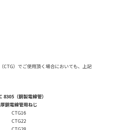
（CTG）でご使用頂く場合においても、上記
S C 8305（銅製電線管）
厚銅電線管用ねじ
CTG16
CTG22
CTG28