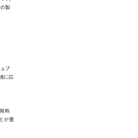
の製
ュプ
境に応
発熱
とが重