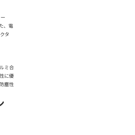
メー
た、電
クタ
ルミ合
性に優
防塵性
ン