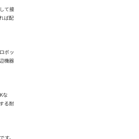
して接
れば配
。ロボッ
辺機器
Kな
する耐
です。